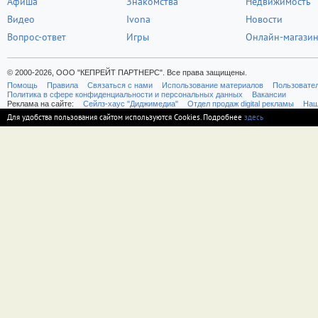
Афиша
Знакомства
Недвижимость
Видео
Ivona
Новости
Вопрос-ответ
Игры
Онлайн-магази
© 2000-2026, ООО "КЕПРЕЙТ ПАРТНЕРС". Все права защищены.
Помощь
Правила
Связаться с нами
Использование материалов
Пользовате
Политика в сфере конфиденциальности и персональных данных
Вакансии
Реклама на сайте:
Cейлз-хаус "Диджимедиа"
Отдел продаж digital рекламы
Наш
Для удобства пользования сайтом используются Cookies. Подробнее
здесь